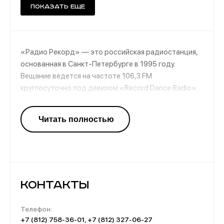
Показать еще
«Радио Рекорд» — это российская радиостанция,
основанная в Санкт-Петербурге в 1995 году.
Вещание ведется на частоте 106,3 FM
круглосуточно под девизом «Record Dance Radio».
Зона вещания включает территории России (178
городов), ДНР, Киргизии, Молдавии. Радио
ориентировано на молодую публику от 15 до 35 лет.
Особенности «Радио Рекорд»:
Его можно послушать и на FM-волнах, и в сети
интернет;
Контакты
В эфире круглосуточно играет танцевальная
музыка;
Телефон:
Вконтакте на сообщество радиостанции
+7 (812) 758-36-01, +7 (812) 327-06-27