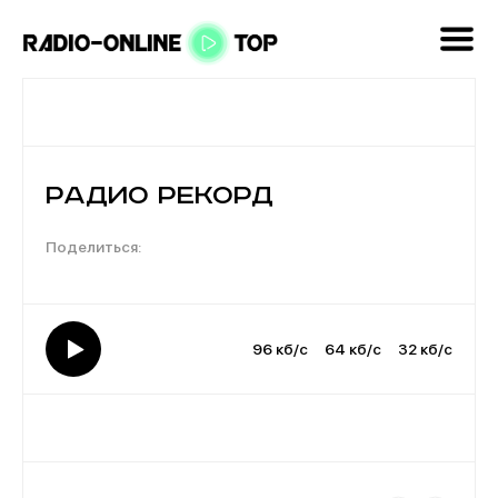
Радио Рекорд
96 кб/с
64 кб/с
32 кб/с