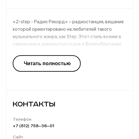
«2-step - Радио Рекорд» – радиостанция, вещание
которой ориентировано на любителей такого
музыкального жанра, как Step. Этот стиль возник в
самом конце девяностых годов в Великобритании,
однако за самое короткое время он стал очень
популярным во всем мире. Трансляцию канал ведет
из Санкт-Петербурга, однако слушать его можно из
любой точки России посредством интернета.
Контакты
Телефон:
+7 (812) 758‒36‒01
Сайт: