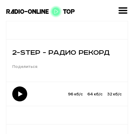
2-step - Радио Рекорд
96 кб/с
64 кб/с
32 кб/с