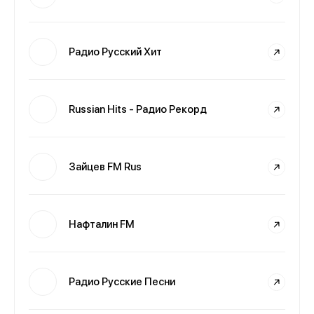
Радио Русский Хит
Russian Hits - Радио Рекорд
Зайцев FM Rus
Нафталин FM
Радио Русские Песни