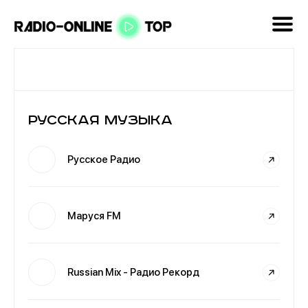
Русская музыка
Русское Радио
Маруся FM
Russian Mix - Радио Рекорд