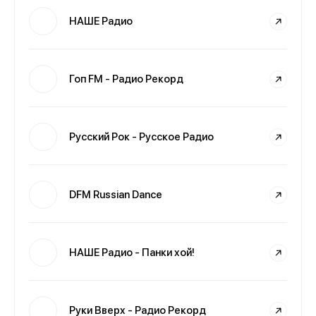
НАШЕ Радио
Гоп FM - Радио Рекорд
Русский Рок - Русское Радио
DFM Russian Dance
НАШЕ Радио - Панки хой!
Руки Вверх - Радио Рекорд