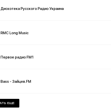
Дискотека Русского Радио Украина
RMC Long Music
Первое радио FM1
Bass - Зайцев.FM
ать еще