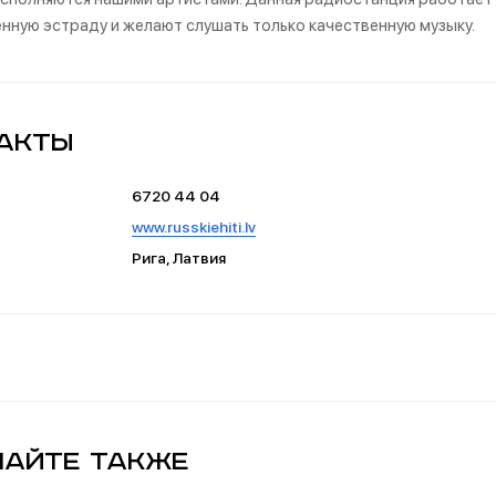
нную эстраду и желают слушать только качественную музыку.
акты
6720 44 04
www.russkiehiti.lv
Рига, Латвия
айте также