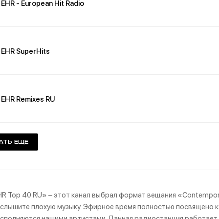
EHR - European Hit Radio
EHR SuperHits
EHR Remixes RU
ать еще
R Top 40 RU» – этот канал выбрал формат вещания «Contemporar
услышите плохую музыку. Эфирное время полностью посвящено 
сполняются нашими артистами. Данная радиостанция работает 