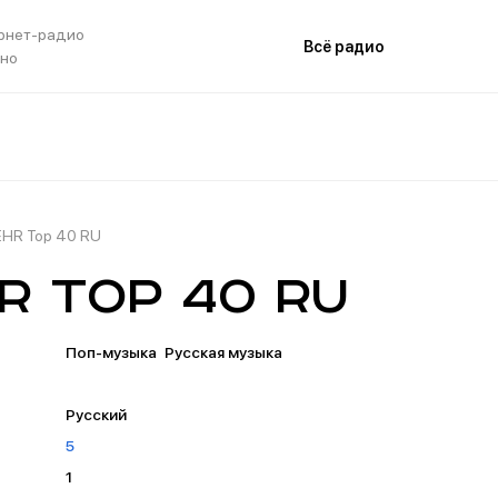
рнет-радио
Всё радио
тно
EHR Top 40 RU
R Top 40 RU
Поп-музыка
Русская музыка
Русский
5
1