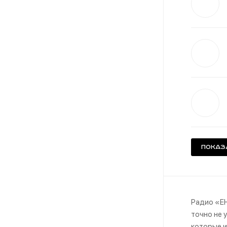
Показ
Радио «EH
точно не 
которые и