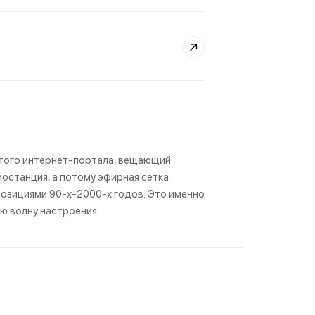
итого интернет-портала, вещающий
иостанция, а потому эфирная сетка
озициями 90-х-2000-х годов. Это именно
ую волну настроения.