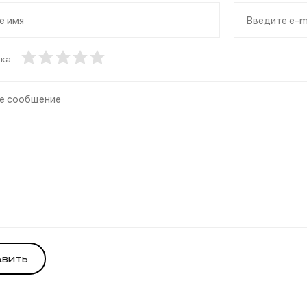
нка
авить