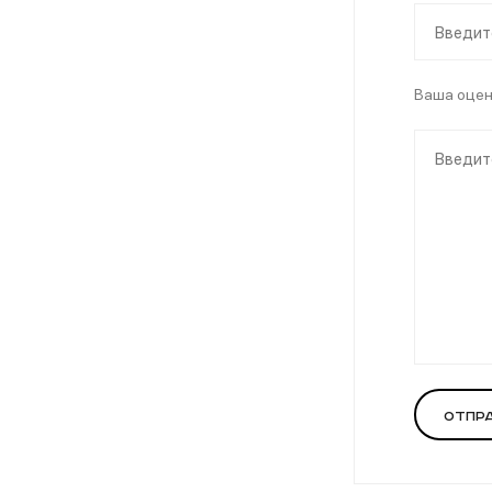
Ваша оце
Отпр