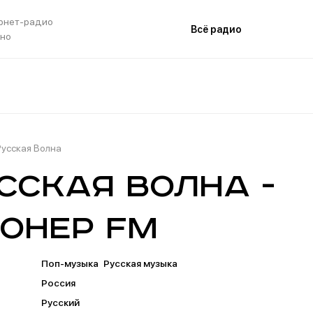
рнет-радио
Всё радио
тно
Русская Волна
сская Волна -
онер FM
Поп-музыка
Русская музыка
Россия
Русский