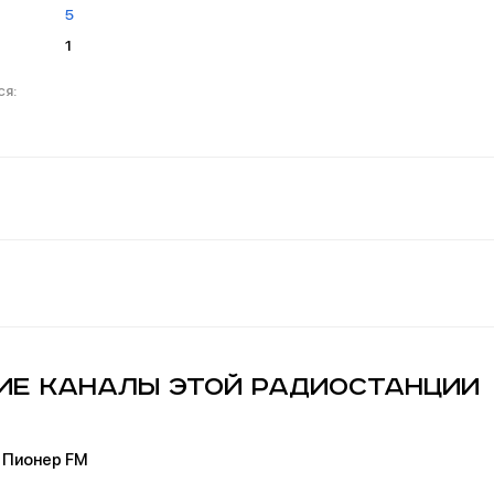
5
1
ие каналы этой радиостанции
Пионер FM