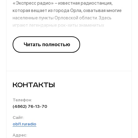
«Экспресс радио» – известная радиостанция,
которая вещает из города Орла, охватывая многие
населенные пункты Орловской области. Здесь
играют легендарные рок-хиты знаменитых
музыкантов, а также звучат свежие новинки,
которые в будущем, возможно, обретут
невероятную популярность. Рок-музыка может
иметь совершенно разный характер и наверное,
именно поэтому она востребована по всему
земному шару.
Контакты
Телефон:
(4862) 76-13-70
Сайт:
obl1.ruradio
Адрес: