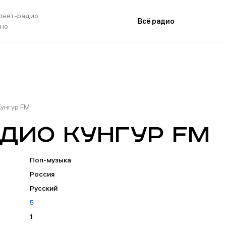
рнет-радио
Всё радио
тно
Кунгур FM
дио Кунгур FM
Поп-музыка
Россия
Русский
5
1