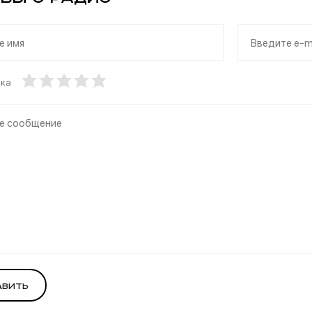
нка
авить