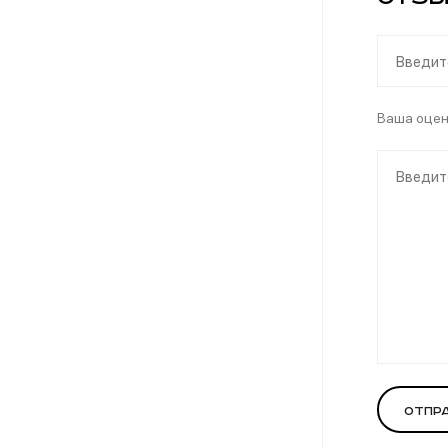
Ваша оце
Отпр