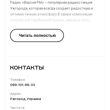
Радио «Версия FM» – популярная радиостанция
Ужгорода, которая всегда создает радостную и
оптимистичную атмосферу. В эфире композиции
популярной зарубежной музыки, мировые хиты,
новинки. Канал познакомит слушателей с
особенностями закарпатского региона, раскроет
секреты культуры и особого колорита. Хорошая
музыка, чтобы расслабиться и отвлечься от суетных
будней, проблем и забот.
Контакты
Телефон:
099-101-66-33
Адрес:
Ужгород, Украина
Частота: