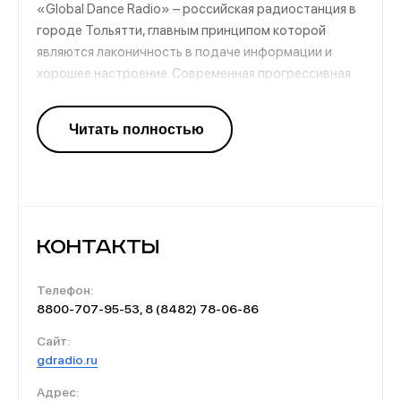
«Global Dance Radio» – российская радиостанция в
городе Тольятти, главным принципом которой
являются лаконичность в подаче информации и
хорошее настроение. Современная прогрессивная
станция, транслирующая только проверенные
клубными танцполами хиты, интересные новинки
танцевальной музыки, уникальные проекты диджеев
страны и всего мира. Также здесь освещаются
российские и мировые клубные события.
Контакты
Телефон:
8800-707-95-53, 8 (8482) 78-06-86
Сайт:
gdradio.ru
Адрес: