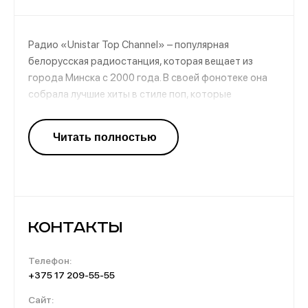
Радио «Unistar Top Channel» – популярная
белорусская радиостанция, которая вещает из
города Минска с 2000 года. В своей фонотеке она
собрала лучшие хиты в стиле поп, которые
структурно просты, однако отлично
воспринимаются на слух. Кроме этого,
периодически в эфирах звучит и музыка народного
творчества, которая отличается своим уникальным
колоритом.
Контакты
Телефон:
+375 17 209-55-55
Сайт: