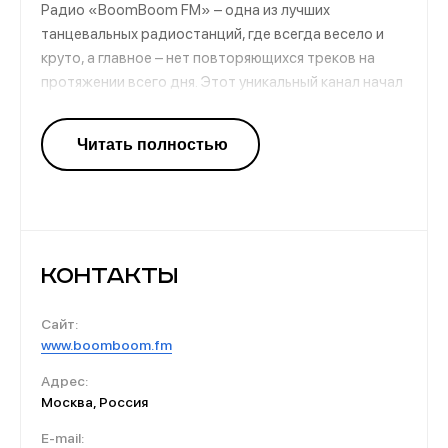
Радио «BoomBoom FM» – одна из лучших
танцевальных радиостанций, где всегда весело и
круто, а главное – нет повторяющихся треков на
протяжении всего дня. Этот уникальный канал начал
свое вещание в январе 2014 года, и уже тогда его
достойно оценили любители зажигающих
электронных ритмов. Вещание радиостанции
предлагает самые горячие новинки, ремиксы и
любимые танцевальные треки.
Контакты
Сайт:
www.boomboom.fm
Адрес:
Москва, Россия
E-mail: