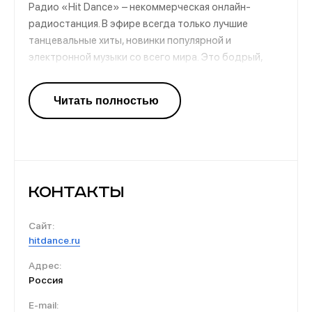
Радио «Hit Dance» – некоммерческая онлайн-
радиостанция. В эфире всегда только лучшие
танцевальные хиты, новинки популярной и
электронной музыки со всего мира. Это бодрый,
продуктивный день в сопровождении популярных и
ритмичных музыкальных композиций, нескучный
вечер после рабочего дня в компании лучших
треков. Активные выходные в сопровождении
качественной музыки.
Контакты
Сайт:
hitdance.ru
Адрес:
Россия
E-mail: