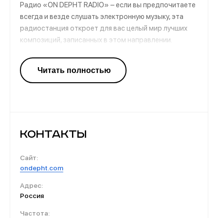
Радио «ON DEPHT RADIO» – если вы предпочитаете
всегда и везде слушать электронную музыку, эта
радиостанция откроет для вас целый мир лучших
композиций, записанных в этом направлении.
Работает она круглосуточно, а потому
наслаждаться треками можно в абсолютно любое
время. Жанр electro сейчас стремительно
развивается во всем мире, причем в число фанатов
попадает не только молодежь, но и взрослые люди
30+.
Контакты
Сайт:
ondepht.com
Адрес:
Россия
Частота: