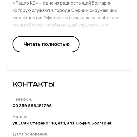
«Радио К2» – одна из радиостанций Болгарии,
которую слушают в городе Софии и окружающих
окрестностях. Эфирная сетка канала разработана
таким образом, чтобы каждый слушатель мог
вдоволь насладиться любимой музыкой, а также
узнать о последних событиях, которые произошли в
его городе, стране и во всем мире. Музыкальное
наполнение представлено популярными песнями
исполнителей из Болгарии, России и других стран.
Контакты
Телефон:
00 359 888451798
Адрес:
ул. „Сан Стефано“ 18, ет.1, ап.1, София, Болгария
Дата основания: