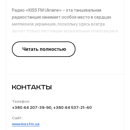
Радио «KISS FM Ukraine» – эта танцевальная
радиостанция занимает особое место в сердцах
миллионов украинцев, поскольку здесь всегда
звучат только настоящие музыкальные композиции в
прекрасном стиле dance. Песенное наполнение
представлено не только потрясающими хитами
прошлых времен. Эти песни умело чередуются с
актуальными и современными треками.
Контакты
Телефон:
+380 44 207-39-90, +380 44 537-21-40
Сайт:
www.kissfm.ua