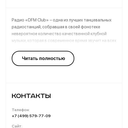
Радио «DFM Club» – одна из лучших танцевальных
радиостанций, собравшая в своей фонотеке
невероятное количество качественной клубной
музыки, которая в современное время звучит на всех
танцполах мира. Работники канала тщательно
отбирают музыкальные композиции, а потому в
эфир попадают треки от самых известных диджеев,
производящих зажигательные клубные миксы.
Контакты
Телефон:
+7 (499) 579-77-09
Сайт: