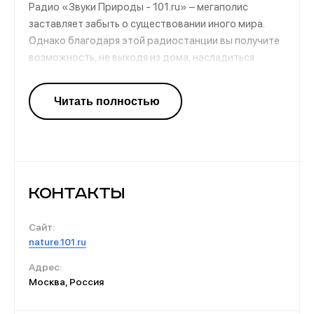
Радио «Звуки Природы - 101.ru» – мегаполис
заставляет забыть о существовании иного мира.
Однако благодаря этой радиостанции вы получите
возможность, не выходя из дома, насладиться
пением птиц, шумом морских волн, услышать скрип
стволов деревьев при сильном ветре. Слушайте
звуки природы, которые с любовью подбираются
сотрудниками этого канала. Отдохните от шума
городских улиц, служащих постоянным фоном
серых будней.
Контакты
Сайт:
nature.101.ru
Адрес:
Москва, Россия