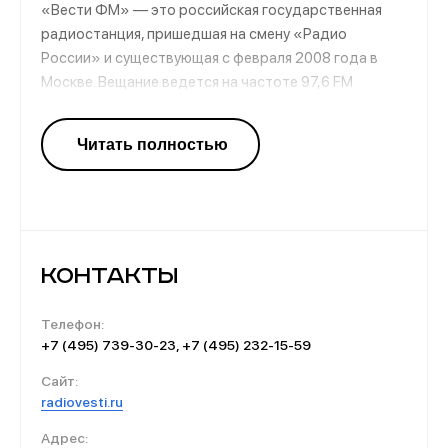
«Вести ФМ» — это российская государственная
радиостанция, пришедшая на смену «Радио
России» и существующая с февраля 2008 года в
Москве. Вещание ведется на частоте 97,6 FM
круглосуточно. Формат — информационный. Зона
вещания включает территорию тринадцати
городов России.
Особенности радио «Вести ФМ»:
Очень строгие рамки формата: исключительно
новости;
Контакты
Ритмичные отбивки;
Помимо FM-волн, станция доступна онлайн;
Телефон:
Собственные корреспонденты в каждом
+7 (495) 739-30-23, +7 (495) 232-15-59
регионе РФ и почти во всех странах мира;
Сайт:
Целевая аудитория — взрослые образованные
radiovesti.ru
деловые люди, имеющие свое мнение по любому
вопросу или стремящиеся его сформировать.
Адрес: