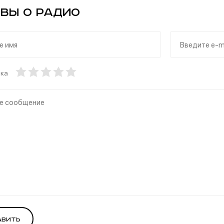
вы о Радио
нка
авить