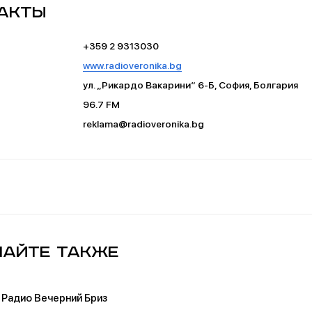
акты
+359 2 9313030
www.radioveronika.bg
ул. „Рикардо Вакарини“ 6-Б, София, Болгария
96.7 FM
reklama@radioveronika.bg
айте также
Радио Вечерний Бриз