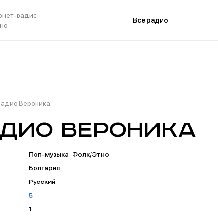
рнет-радио
Всё радио
тно
Радио Вероника
дио Вероника
Поп-музыка
Фолк/Этно
Болгария
Русский
5
1