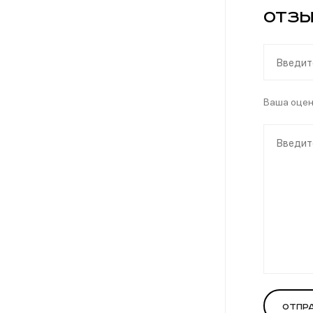
Отзы
Ваша оце
Отпр