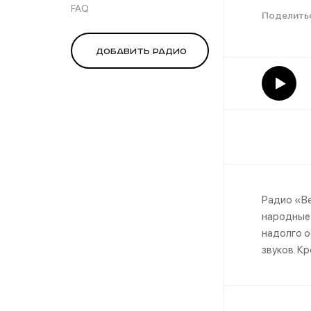
FAQ
Добавить радио
Радио «Ве
народные 
надолго о
звуков. К