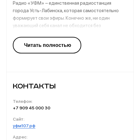
Радио «УФМ» – единственная радиостанция
города Усть-Лабинска, которая самостоятельно
формирует свои эфиры. Конечно же, ни один
уважающий себя канал не обходится без
качественной музыки. Этот ресурс может
похвастаться богатой фонотекой, в которую входят
зарубежные и отечественные хиты прошлых времен
и свежие новинки. На канале часто выходят
интересные передачи с высокими рейтингами.
Контакты
Телефон:
+7 909 45 000 30
Сайт:
уфм107.рф
Адрес: