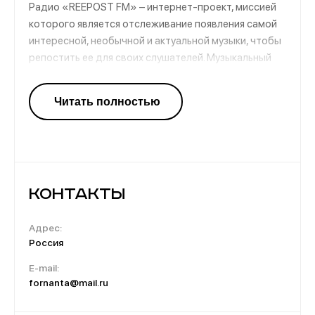
Радио «REEPOST FM» – интернет-проект, миссией
которого является отслеживание появления самой
интересной, необычной и актуальной музыки, чтобы
репостить ее для своих слушателей. Музыкальный
контент для истинных ценителей нестандартных
треков, которые редко доходят до массового
зрителя. Проект открывает как новые имена, так и
напоминает о тех, кого уже забыли.
Контакты
Адрес:
Россия
E-mail:
fornanta@mail.ru