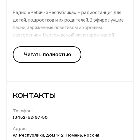
Радио «Ребячья Республика» – радиостанция для
детей, подростков и их родителей. В эфире лучшие
песни, заряженные позитивом и хорошим
настроением. Неиссякаемый океан креативной
молодой энергии обеспечен всем слушателям
радиостанции. Вещание из города Тюмень включает
в себя легкий детский юмор и познавательные
рубрики, расширяющие кругозор подрастающего
поколения.
Контакты
Телефон:
(3452) 52-97-50
Адрес:
ул. Республики, дом 142, Тюмень, Россия