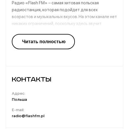
Радио «Flash FM» – самая хитовая польская
радиостанция, которая подойдет для всех
возрастов и музыкальных вкусов. На этом канале нет
никаких ограничений, поскольку здесь звучит
абсолютно разная музыка всех жанров, времен и
направлений. Каждый, кто настроится на частоты
этого радио, однозначно найдет для себя то, что
порадует и моментально поднимет настроение.
Контакты
Адрес:
Польша
E-mail:
radio@flashfm.pl