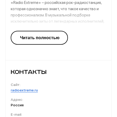
«Radio Extreme» – российская рок-радиостанция,
которая однозначно знает, что такое качество и
профессионализм. В музыкальной подборке
исключительно хиты от легендарных исполнителей,
а также новые рок-композиции, которые уже
слушают миллионы по всему миру. Здесь вы найдете
хорошее настроение, заряд позитива и море
отборной музыки, которую вы любите и знаете.
Контакты
Сайт:
radioextreme.ru
Адрес:
Россия
E-mail: