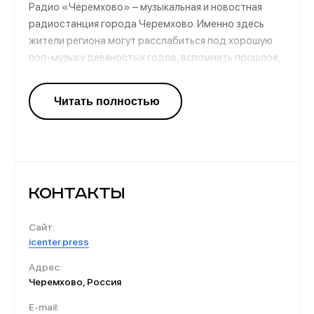
Радио «Черемхово» – музыкальная и новостная
радиостанция города Черемхово. Именно здесь
жители региона могут расслабиться под хорошую
поп-музыку девяностых годов, вспомнить прошлое,
окунуться в ностальгию. А также на этом канале
слушатели узнают о последних новостях, событиях и
происшествиях. В блоках представляется только
нужная и важная информация.
Контакты
Сайт:
icenter.press
Адрес:
Черемхово, Россия
E-mail: