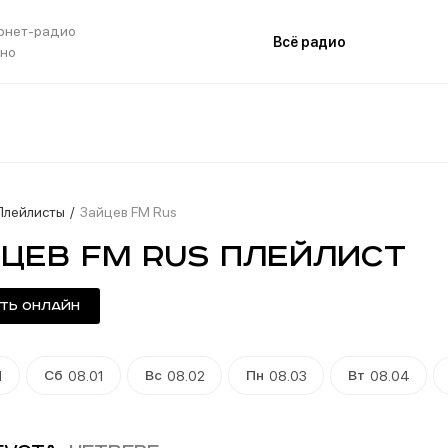
рнет-радио
Всё радио
тно
Плейлисты
Зайцев FM Rus
цев FM Rus плейлист
ть онлайн
Сб
Вс
Пн
Вт
1
08.01
08.02
08.03
08.04