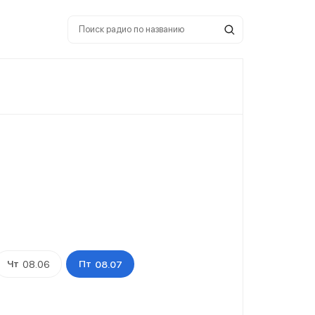
Чт
Пт
08.06
08.07