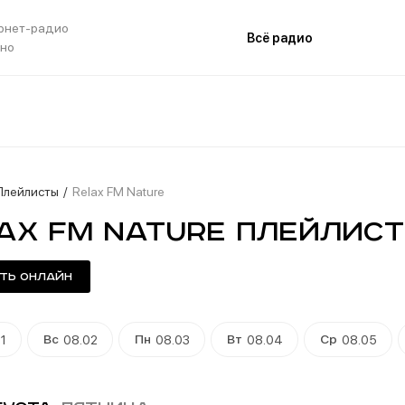
рнет-радио
Всё радио
тно
Плейлисты
Relax FM Nature
ax FM Nature плейлист
ть онлайн
Вс
Пн
Вт
Ср
1
08.02
08.03
08.04
08.05