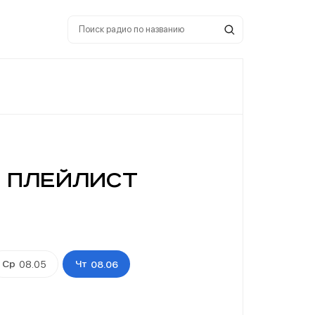
д плейлист
Ср
Чт
08.05
08.06