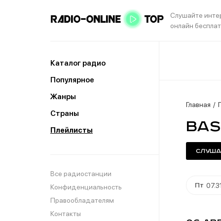
Слушайте инте
онлайн беспла
Каталог радио
Популярное
Жанры
Главная
Страны
Bas
Плейлисты
Слуша
Все радиостанции
Пт
07.3
Конфиденциальность
Правообладателям
Контакты