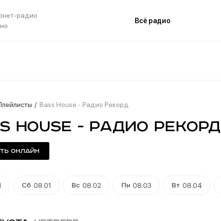
рнет-радио
Всё радио
тно
Плейлисты
Bass House - Радио Рекорд
s House - Радио Рекор
ть онлайн
Сб
Вс
Пн
Вт
1
08.01
08.02
08.03
08.04