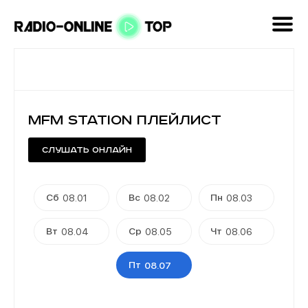
MFM Station плейлист
Слушать онлайн
Сб
Вс
Пн
08.01
08.02
08.03
Вт
Ср
Чт
08.04
08.05
08.06
Пт
08.07