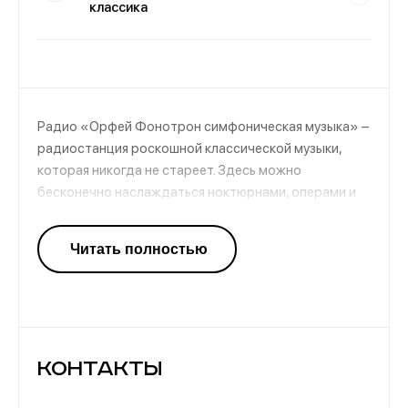
классика
Радио «Орфей Фонотрон симфоническая музыка» –
радиостанция роскошной классической музыки,
которая никогда не стареет. Здесь можно
бесконечно наслаждаться ноктюрнами, операми и
симфониями самых известных композиторов
(Шопен, Моцарт, Бах, Шостакович, Бетховен и т.д).
Проект направлен на знакомство слушателей с
мировым наследием и конечно же, на приобщение их
к музыкальной классике.
Контакты