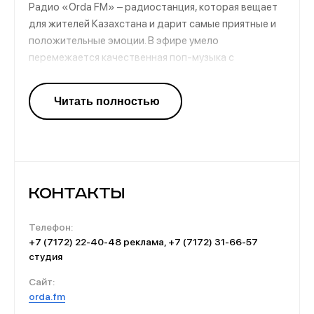
Радио «Orda FM» – радиостанция, которая вещает
для жителей Казахстана и дарит самые приятные и
положительные эмоции. В эфире умело
перемежается качественная поп-музыка с
информационными выпусками, которые освещают
происходящие в регионе события и происшествия.
Это радио, благодаря которому можно узнать
много чего интересного или просто отдохнуть,
прослушивая любимые песни.
Контакты
Телефон:
+7 (7172) 22-40-48 реклама, +7 (7172) 31-66-57
студия
Сайт:
orda.fm