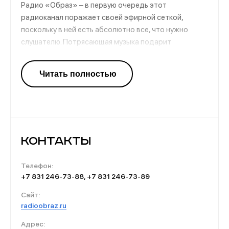
Радио «Образ» – в первую очередь этот
радиоканал поражает своей эфирной сеткой,
поскольку в ней есть абсолютно все, что нужно
слушателю. Потрясающая музыка подарит
атмосферу 50-х-90-х годов, новостные выпуски
расскажут о самом главном. А авторские передачи
просветительного характера расширят кругозор и
дадут море полезной информации. Для детей здесь
выходят аудиосказки и аудиоспектакли.
Контакты
Телефон:
+7 831 246‑73-88, +7 831 246‑73-89
Сайт:
radioobraz.ru
Адрес: