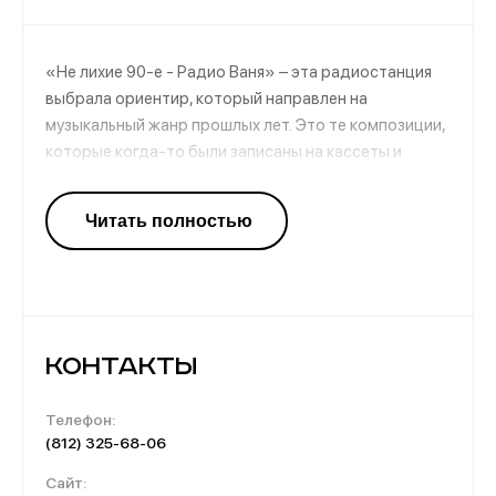
«Не лихие 90-е - Радио Ваня» – эта радиостанция
выбрала ориентир, который направлен на
музыкальный жанр прошлых лет. Это те композиции,
которые когда-то были записаны на кассеты и
бобины. Их крутили везде и всюду, а на дискотеках
творилось нечто невообразимое. Лучшие хиты
ушедших лет ожидают вас на этой радиоволне.
Настраивайтесь и переноситесь в «не лихие
девяностые».
Контакты
Телефон:
(812) 325-68-06
Сайт: