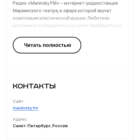
Радио «Mariinsky FM» – интернет-радиостанция
Мариинского театра, в эфире которой звучат
композиции классической музыки. Любители
классики и те слушатели, кто хочет приобщиться к
этому музыкальному миру, насладятся
великолепными музыкальными произведениями в
хорошем качестве. Также на сайте можно
познакомиться с мероприятиями и музыкальными
конкурсами, узнать актуальные новости мира
классической музыки.
Контакты
Сайт:
mariinsky.fm
Адрес:
Санкт-Петербург, Россия