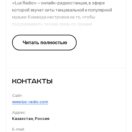
«Lux Radio» – онлайн-радиостанция, в эфире
которой звучат хиты танцевальной и популярной
музыки. Команда настроена на то, чтобы
поддерживать тесную связь со своими
слушателями. Поэтому можно связаться и оставить
свое мнение, а также заказать трек, который
хочется услышать в эфире. Заряжает позитивом,
бодростью, помогает справиться с повседневными
делами и хорошо отдохнуть вечером.
Контакты
Сайт:
www.lux-radio.com
Адрес:
Казахстан, Россия
E-mail: