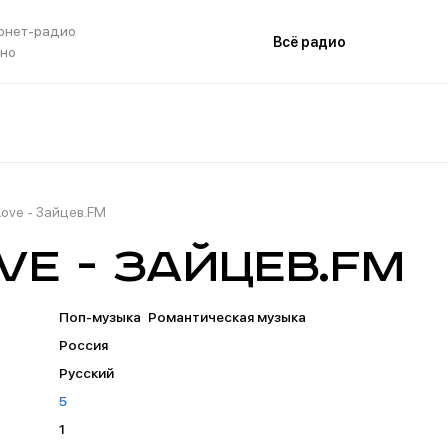
рнет-радио
Всё радио
тно
Love - Зайцев.FM
ve - Зайцев.FM
Поп-музыка
Романтическая музыка
Россия
Русский
5
1