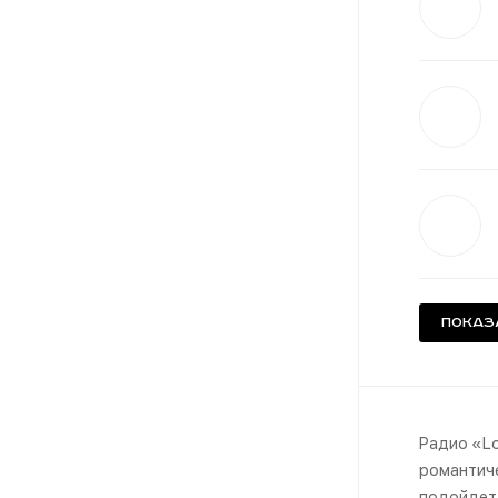
Показ
Радио «Lo
романтиче
подойдет 