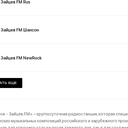
Зайцев FM Rus
Зайцев FM Шансон
Зайцев FM NewRock
ать еще
ve - Зайцев.FM» – круглосуточная радиостанция, которая спец
ских музыкальных композиций российского и зарубежного произ
как для хорошего отдыха после тяжелого дня, так и для созда