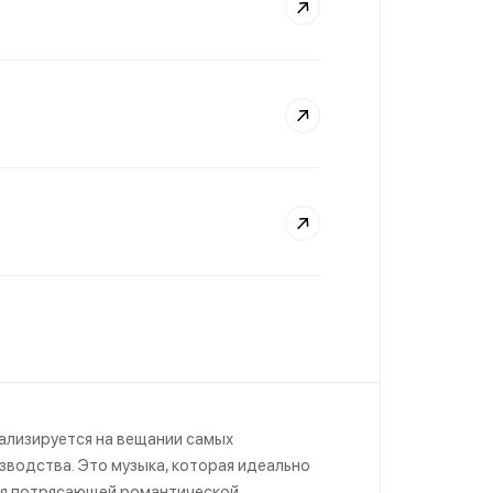
иализируется на вещании самых
водства. Это музыка, которая идеально
ния потрясающей романтической