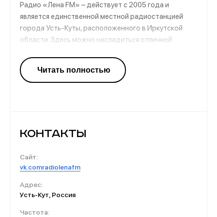
Радио «Лена FM» – действует с 2005 года и
является единственной местной радиостанцией
города Усть-Куты, расположенного в Иркутской
области. Здесь можно насладиться отличной
музыкой разных жанровых направлений, послушать
интересные и занимательные передачи, узнать о
новостях региона, страны и мира в целом. Также в
определенное время канал предоставляет
возможность поздравить своих близких и заказать
любимую песню.
Контакты
Сайт:
vk.comradiolenafm
Адрес:
Усть-Кут, Россия
Частота: