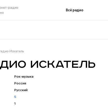
рнет-радио
Всё радио
тно
Радио Искатель
дио Искатель
Рок-музыка
Россия
Русский
5
1