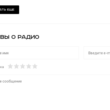
ать еще
вы о Радио
нка