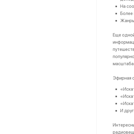
На соо
Более 
Жанры,
Еще одной
информаци
путешеств
популярно
масштаба
Эфирная с
«Искат
«Искат
«Искат
И друг
Интересны
радиовещ