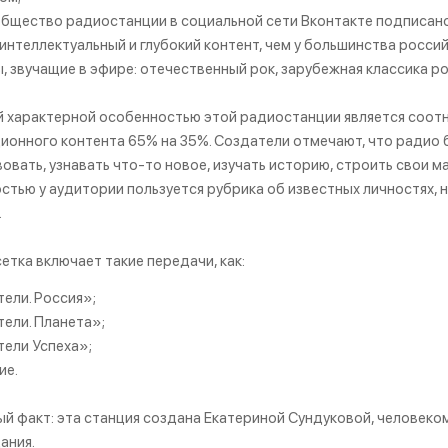
бщество радиостанции в социальной сети Вконтакте подписано
интеллектуальный и глубокий контент, чем у большинства росси
 звучащие в эфире: отечественный рок, зарубежная классика ро
 характерной особенностью этой радиостанции является соот
онного контента 65% на 35%. Создатели отмечают, что радио б
овать, узнавать что-то новое, изучать историю, строить свои 
стью у аудитории пользуется рубрика об известных личностях,
.
етка включает такие передачи, как:
ели. Россия»;
ели. Планета»;
ели Успеха»;
ие.
й факт: эта станция создана Екатериной Сундуковой, человеко
ания.