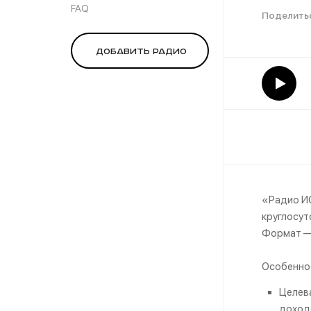
FAQ
Добавить радио
«Радио ИС
круглосут
Формат —
Особенно
Целева
доход