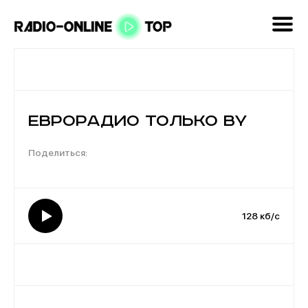
Еврорадио Только BY
128 кб/с