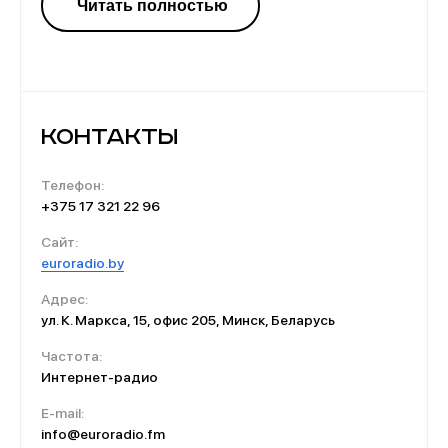
музыки. И именно этот радиоканал работает для
удовлетворения всех запросов белорусских
слушателей.
Контакты
Телефон:
+375 17 321 22 96
Сайт:
euroradio.by
Адрес:
ул. К. Маркса, 15, офис 205, Минск, Беларусь
Частота:
Интернет-радио
E-mail:
info@euroradio.fm