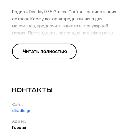
Радио «DeeJay 97.5 Greece Corfu» – радиостанция
острова Корфу, которая предназначена для
меломанов, предпочитающих хиты популярной
музыки. Претендовать на попадание в эфир могут
исполнители, занявшие первые сорок мест в
мировых чатах. Благодаря такой избирательности
радио сразу обрело популярность у слушателей по
всей Европе, а вскоре и во всем мире. Его
поклонники первыми слушают новинки и узнают
имена появившихся на небосклоне музыки звезд.
Контакты
Сайт:
djradio.gr
Адрес:
Греция