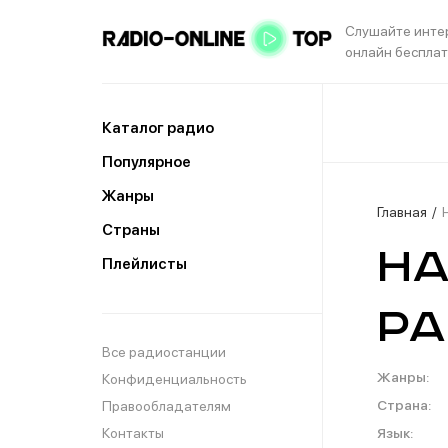
Слушайте инте
онлайн беспла
Каталог радио
Популярное
Жанры
Главная
Страны
На
Плейлисты
ра
Все радиостанции
Жанры:
Конфиденциальность
Страна:
Правообладателям
Контакты
Язык: