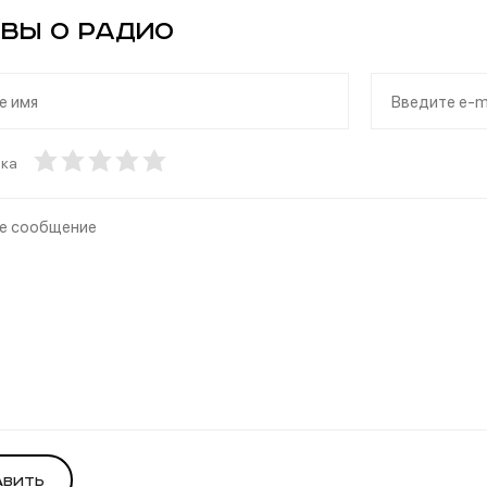
вы о Радио
нка
авить