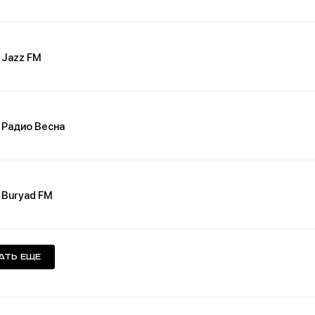
Jazz FM
Радио Весна
Buryad FM
ать еще