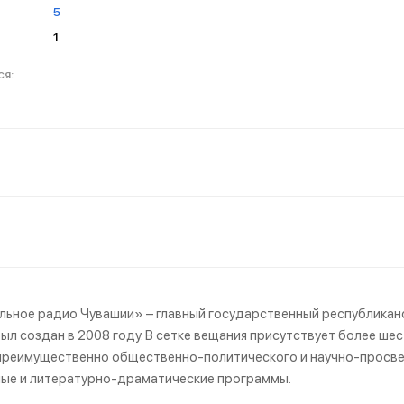
5
1
ьное радио Чувашии» – главный государственный республиканс
ыл создан в 2008 году. В сетке вещания присутствует более ш
преимущественно общественно-политического и научно-просвет
ые и литературно-драматические программы.