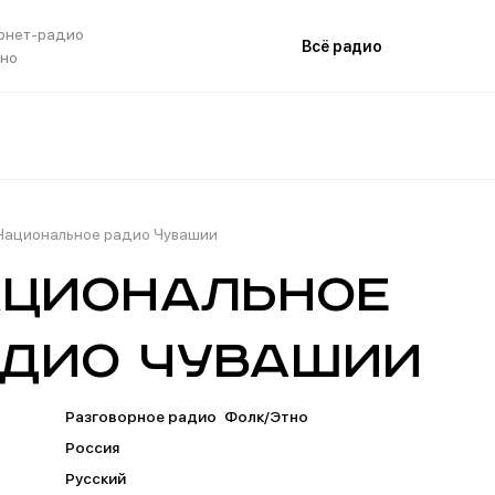
рнет-радио
Всё радио
тно
Национальное радио Чувашии
циональное
дио Чувашии
Разговорное радио
Фолк/Этно
Россия
Русский