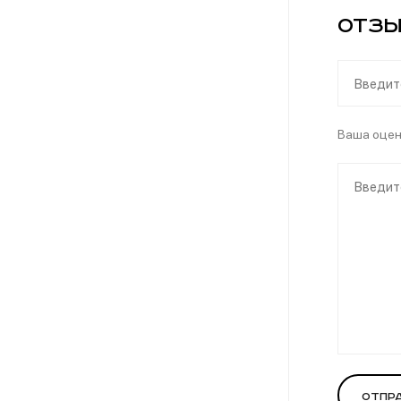
Отзы
Ваша оце
Отпр