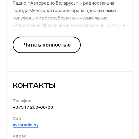
Радио «Авторадио Беларусь» – радиостанция
города Минска, которая выбрала одно из самых
популярных и востребованных музыкальных
направлений. Практически все композиции, которые
здесь играют, представляют собой классический
рок. Целевая аудитория – мужчины 35-55 лет,
которые знают толк в качественных рок-песнях. В
плейлисте присутствуют как знакомые всем
мелодии, так и творчество молодых исполнителей.
Контакты
Телефон:
+375 17 268-88-88
Сайт:
avtoradio.by
Адрес: