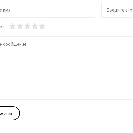
нка
авить