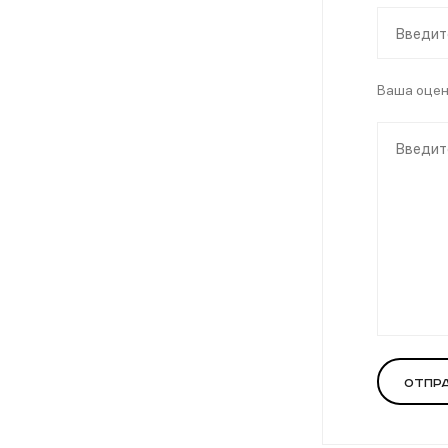
Ваша оце
Отпр