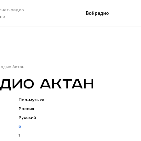
рнет-радио
Всё радио
тно
Радио Актан
дио Актан
Поп-музыка
Россия
Русский
5
1