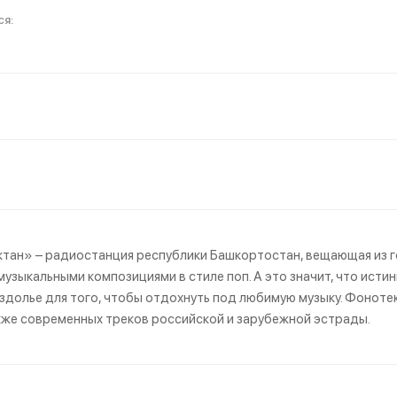
тан» – радиостанция республики Башкортостан, вещающая из 
музыкальными композициями в стиле поп. А это значит, что ист
здолье для того, чтобы отдохнуть под любимую музыку. Фоноте
акже современных треков российской и зарубежной эстрады.